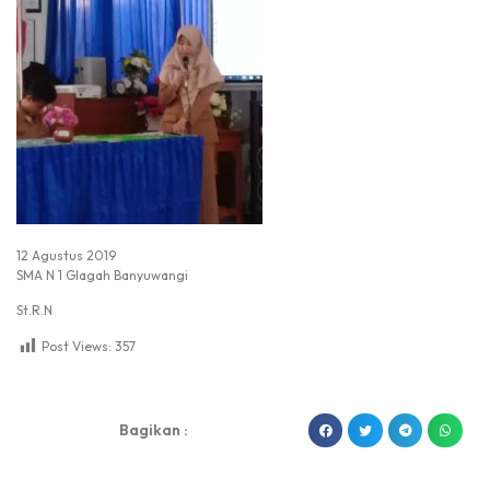
12 Agustus 2019
SMA N 1 Glagah Banyuwangi
St.R.N
Post Views:
357
dibuat oleh rrdigital.id
Bagikan :