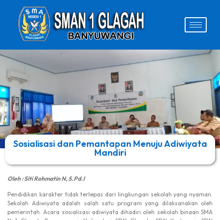
Sosialisasi dan Pemantapan Menuju Adiwiyata
Mandiri
Oleh : Siti Rohmatin N, S.Pd.I
Pendidikan karakter tidak terlepas dari lingkungan sekolah yang nyaman.
Sekolah Adiwiyata adalah salah satu program yang dilaksanakan oleh
pemerintah. Acara sosialisasi adiwiyata dihadiri oleh sekolah binaan SMA