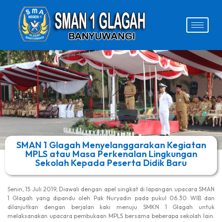
SMAN 1 Glagah Menyelanggarakan Kegiatan
MPLS atau Masa Perkenalan Lingkungan
Sekolah Kepada Peserta Didik Baru
Senin, 15 Juli 2019, Diawali dengan apel singkat di lapangan upacara SMAN
1 Glagah yang dipandu oleh Pak Nuryadin pada pukul 06.30 WIB dan
dilanjutkan dengan berjalan kaki menuju SMKN 1 Glagah untuk
melaksanakan upacara pembukaan MPLS bersama beberapa sekolah lain.