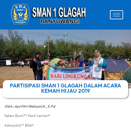
PARTISIPASI SMAN 1 GLAGAH DALAM ACARA
KEMAH HIJAU 2019
Oleh : Ayu Fitri Wahyuni K., S.Pd
Salam Bumi?? Pasti Lestari!!
Adiwiyata?? BISA!!