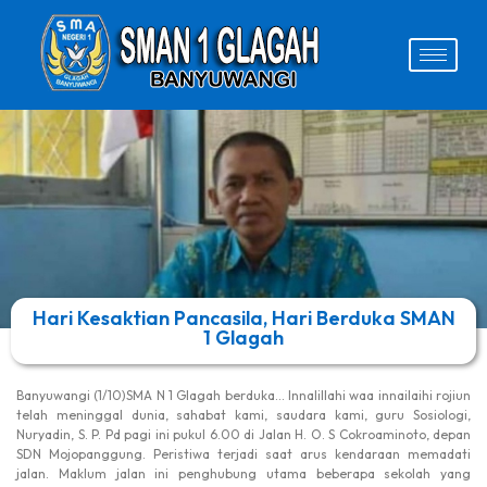
Hari Kesaktian Pancasila, Hari Berduka SMAN
1 Glagah
Banyuwangi (1/10)SMA N 1 Glagah berduka… Innalillahi waa innailaihi rojiun
telah meninggal dunia, sahabat kami, saudara kami, guru Sosiologi,
Nuryadin, S. P. Pd pagi ini pukul 6.00 di Jalan H. O. S Cokroaminoto, depan
SDN Mojopanggung. Peristiwa terjadi saat arus kendaraan memadati
jalan. Maklum jalan ini penghubung utama beberapa sekolah yang