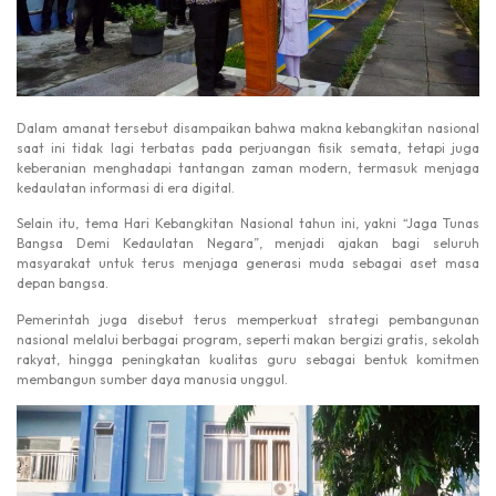
Dalam amanat tersebut disampaikan bahwa makna kebangkitan nasional
saat ini tidak lagi terbatas pada perjuangan fisik semata, tetapi juga
keberanian menghadapi tantangan zaman modern, termasuk menjaga
kedaulatan informasi di era digital.
Selain itu, tema Hari Kebangkitan Nasional tahun ini, yakni “Jaga Tunas
Bangsa Demi Kedaulatan Negara”, menjadi ajakan bagi seluruh
masyarakat untuk terus menjaga generasi muda sebagai aset masa
depan bangsa.
Pemerintah juga disebut terus memperkuat strategi pembangunan
nasional melalui berbagai program, seperti makan bergizi gratis, sekolah
rakyat, hingga peningkatan kualitas guru sebagai bentuk komitmen
membangun sumber daya manusia unggul.