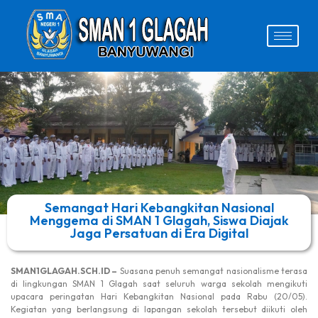
Semangat Hari Kebangkitan Nasional
Menggema di SMAN 1 Glagah, Siswa Diajak
Jaga Persatuan di Era Digital
SMAN1GLAGAH.SCH.ID –
Suasana penuh semangat nasionalisme terasa
di lingkungan SMAN 1 Glagah saat seluruh warga sekolah mengikuti
upacara peringatan Hari Kebangkitan Nasional pada Rabu (20/05).
Kegiatan yang berlangsung di lapangan sekolah tersebut diikuti oleh