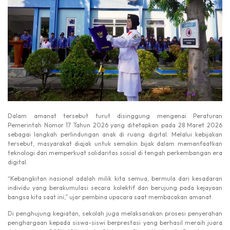
Dalam amanat tersebut turut disinggung mengenai Peraturan
Pemerintah Nomor 17 Tahun 2026 yang ditetapkan pada 28 Maret 2026
sebagai langkah perlindungan anak di ruang digital. Melalui kebijakan
tersebut, masyarakat diajak untuk semakin bijak dalam memanfaatkan
teknologi dan memperkuat solidaritas sosial di tengah perkembangan era
digital.
“Kebangkitan nasional adalah milik kita semua, bermula dari kesadaran
individu yang berakumulasi secara kolektif dan berujung pada kejayaan
bangsa kita saat ini,” ujar pembina upacara saat membacakan amanat.
Di penghujung kegiatan, sekolah juga melaksanakan prosesi penyerahan
penghargaan kepada siswa-siswi berprestasi yang berhasil meraih juara