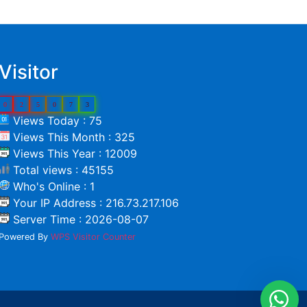
Visitor
0
2
5
0
7
3
Views Today : 75
Views This Month : 325
Views This Year : 12009
Total views : 45155
Who's Online : 1
Your IP Address : 216.73.217.106
Server Time : 2026-08-07
Powered By
WPS Visitor Counter