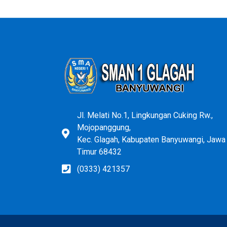
dibuat oleh Lapak-GO
Jl. Melati No.1, Lingkungan Cuking Rw.,
Mojopanggung,
Kec. Glagah, Kabupaten Banyuwangi, Jawa
Timur 68432
(0333) 421357