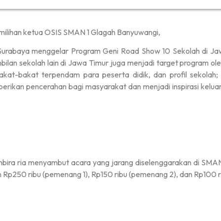
emilihan ketua OSIS SMAN 1 Glagah Banyuwangi,
rabaya menggelar Program Geni Road Show 10 Sekolah di Jaw
mbilan sekolah lain di Jawa Timur juga menjadi target program 
akat-bakat terpendam para peserta didik, dan profil sekolah;
berikan pencerahan bagi masyarakat dan menjadi inspirasi kelua
mbira ria menyambut acara yang jarang diselenggarakan di SMAN 1
Rp250 ribu (pemenang 1), Rp150 ribu (pemenang 2), dan Rp100 r