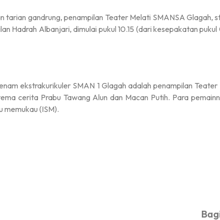
n tarian gandrung, penampilan Teater Melati SMANSA Glagah, st
an Hadrah Albanjari, dimulai pukul 10.15 (dari kesepakatan pukul
 enam ekstrakurikuler SMAN 1 Glagah adalah penampilan Teater 
 tema cerita Prabu Tawang Alun dan Macan Putih. Para pemain
tu memukau (ISM).
Bagi