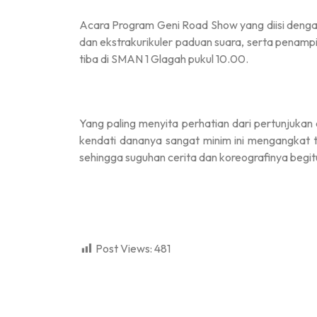
Acara Program Geni Road Show yang diisi denga
dan ekstrakurikuler paduan suara, serta penampil
tiba di SMAN 1 Glagah pukul 10.00.
Yang paling menyita perhatian dari pertunjukan
kendati dananya sangat minim ini mengangkat
sehingga suguhan cerita dan koreografinya begi
Post Views:
481
dibuat oleh rrdigital.id