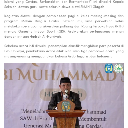
Islami yang Cerdas, Berkarakter, dan Bermartabat” ini dihadiri Kepala
Sekolah, dewan guru, serta seluruh siswa-siswi SMAN 1 Glagah.
Kegiatan diawali dengan pembiasaan pagi di kelas masing-masing dan
program Makan Bergizi Gratis. Setelah itu, lima perwakilan kelas
melakukan persiapan arak-arakan jodhang dari Ruang Terbuka Hijau (RTH)
menuju Ganesha Indoor Sport (GIS). Arak-arakan berlangsung meriah
dengan iringan Hadrah Al-Hurriyah.
Sebelum acara inti dimulai, penampilan akustik menghibur para peserta di
GIS. Uniknya, pembukaan acara dilakukan oleh tiga pembawa acara yang
masing-masing menggunakan bahasa Arab, Inggris, dan Indonesia.