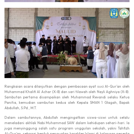
Rangkaian acara dilanjutkan dengan pembacaan ayat suci Al-Qur’an oleh
Muhammad Khalifi Al Achar (X-8) dan sari tilawah oleh Nayli Aghniya (X-8).
Sambutan pertama disampaikan oleh Muhammad Revandi selaku Ketua
Panitia, kemudian sambutan kedua oleh Kepala SMAN 1 Glagah, Bapak
Abdullah, S.Pd., M.T.
Dalam sambutannya, Abdullah mengingatkan siswa-siswi untuk selalu
meneladani akhlak Nabi Muhammad SAW dalam kehidupan sehari-hari. Ia
juga menyinggung salah satu program unggulan sekolah, yakni Tahfizh
Al-Qur’an, sebagai bentuk penguatan karakter Islami di kalangan peserta