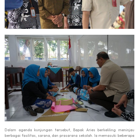
Dalam agenda kunjungan tersebut, Bapak Aries berkeliling meninjau
berbagai fasilitas, sarana, dan prasarana sekolah. Ia memasuki beberapa