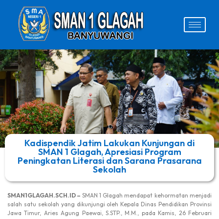
Kadispendik Jatim Lakukan Kunjungan di
SMAN 1 Glagah, Apresiasi Program
Peningkatan Literasi dan Sarana Prasarana
Sekolah
SMAN1GLAGAH.SCH.ID –
SMAN 1 Glagah mendapat kehormatan menjadi
salah satu sekolah yang dikunjungi oleh Kepala Dinas Pendidikan Provinsi
Jawa Timur, Aries Agung Paewai, S.STP., M.M., pada Kamis, 26 Februari