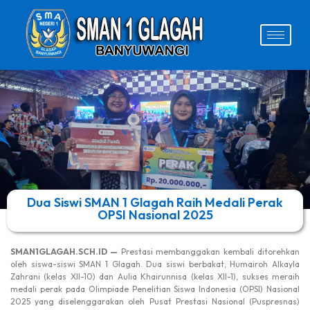
Dua Siswi SMAN 1 Glagah Raih Medali Perak
OPSI Nasional 2025
SMAN1GLAGAH.SCH.ID —
Prestasi membanggakan kembali ditorehkan
oleh siswa-siswi SMAN 1 Glagah. Dua siswi berbakat, Humairoh Alkayla
Zahrani (kelas XII-10) dan Aulia Khairunnisa (kelas XII-1), sukses meraih
medali perak pada Olimpiade Penelitian Siswa Indonesia (OPSI) Nasional
2025 yang diselenggarakan oleh Pusat Prestasi Nasional (Puspresnas)