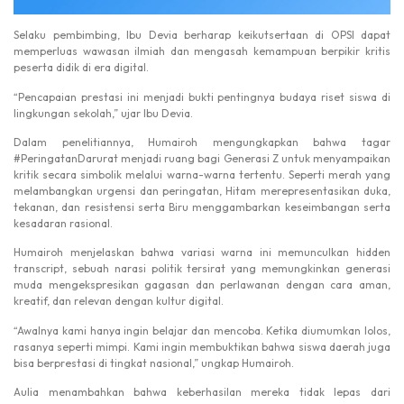
Selaku pembimbing, Ibu Devia berharap keikutsertaan di OPSI dapat
memperluas wawasan ilmiah dan mengasah kemampuan berpikir kritis
peserta didik di era digital.
“Pencapaian prestasi ini menjadi bukti pentingnya budaya riset siswa di
lingkungan sekolah,” ujar Ibu Devia.
Dalam penelitiannya, Humairoh mengungkapkan bahwa tagar
#PeringatanDarurat menjadi ruang bagi Generasi Z untuk menyampaikan
kritik secara simbolik melalui warna-warna tertentu. Seperti merah yang
melambangkan urgensi dan peringatan, Hitam merepresentasikan duka,
tekanan, dan resistensi serta Biru menggambarkan keseimbangan serta
kesadaran rasional.
Humairoh menjelaskan bahwa variasi warna ini memunculkan hidden
transcript, sebuah narasi politik tersirat yang memungkinkan generasi
muda mengekspresikan gagasan dan perlawanan dengan cara aman,
kreatif, dan relevan dengan kultur digital.
“Awalnya kami hanya ingin belajar dan mencoba. Ketika diumumkan lolos,
rasanya seperti mimpi. Kami ingin membuktikan bahwa siswa daerah juga
bisa berprestasi di tingkat nasional,” ungkap Humairoh.
Aulia menambahkan bahwa keberhasilan mereka tidak lepas dari