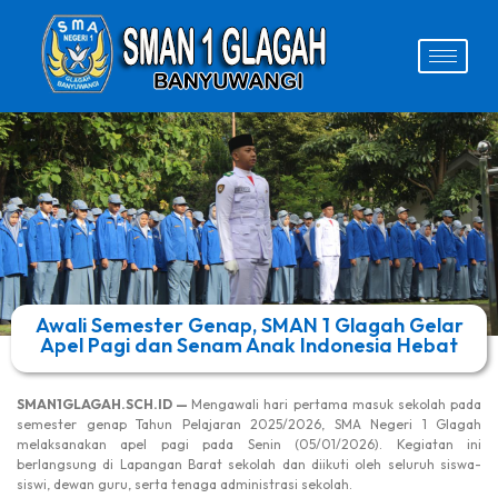
Awali Semester Genap, SMAN 1 Glagah Gelar
Apel Pagi dan Senam Anak Indonesia Hebat
SMAN1GLAGAH.SCH.ID —
Mengawali hari pertama masuk sekolah pada
semester genap Tahun Pelajaran 2025/2026, SMA Negeri 1 Glagah
melaksanakan apel pagi pada Senin (05/01/2026). Kegiatan ini
berlangsung di Lapangan Barat sekolah dan diikuti oleh seluruh siswa-
siswi, dewan guru, serta tenaga administrasi sekolah.