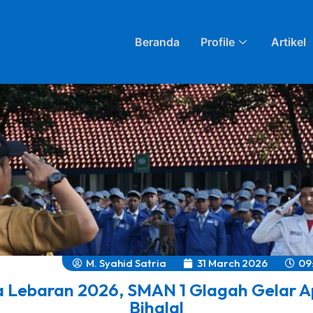
Beranda
Profile
Artikel
M. Syahid Satria
31 March 2026
09
 Lebaran 2026, SMAN 1 Glagah Gelar A
Bihalal