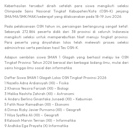
Keberhasilan tersebut diraih setelah para siswa mengikuti seleksi
Olimpiade Sains Nasional Tingkat Kabupaten/Kota (OSN-K) jenjang
SMA/MA/SMK/MAK/sederajat yang dilaksanakan pada 18–19 Juni 2026.
Pada pelaksanaan OSN tahun ini, persaingan berlangsung sangat ketat.
Sebanyak 272.864 peserta didik dari 38 provinsi di seluruh Indonesia
mengikuti seleksi untuk memperebutkan tiket menuju tingkat provinsi.
Para peserta yang dinyatakan lolos telah melewati proses seleksi
administrasi serta penilaian hasil Tes OSN-K.
Adapun sembilan siswa SMAN 1 Glagah yang berhasil melaju ke OSN
Tingkat Provinsi Tahun 2026 berasal dari berbagai bidang ilmu, mulai dari
sains hingga ilmu sosial dan informatika.
Daftar Siswa SMAN 1 Glagah Lolos OSN Tingkat Provinsi 2026
1 Nazello Adna Ardiansyah (XII) – Fisika
2 Khansa Yessira Farizah (XII) – Biologi
3 Malika Nashita Zahirah (XII) – Astronomi
4 Andaru Berlino Ginantaka Junaedi (XII) – Kebumian
5 Fatih Noor Ramadhan (XII) – Ekonomi
6 Dimas Rizky Javier Purnomo (XII) – Geografi
7 Hilya Syafika Ali (XII) – Geografi
8 Kaloosh Marvin Terrian (XII) – Informatika
9 Andhika Ega Prayata (X) Informatika