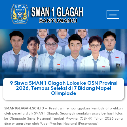
9 Siswa SMAN 1 Glagah Lolos ke OSN Provinsi
2026, Tembus Seleksi di 7 Bidang Mapel
Olimpiade
SMAN1GLAGAH.SCH.ID –
Prestasi membanggakan kembali ditorehkan
oleh peserta didik SMAN 1 Glagah. Sebanyak sembilan siswa berhasil lolos
ke Olimpiade Sains Nasional Tingkat Provinsi (OSN-P) Tahun 2026 yang
diselenggarakan oleh Pusat Prestasi Nasional (Puspresnas).