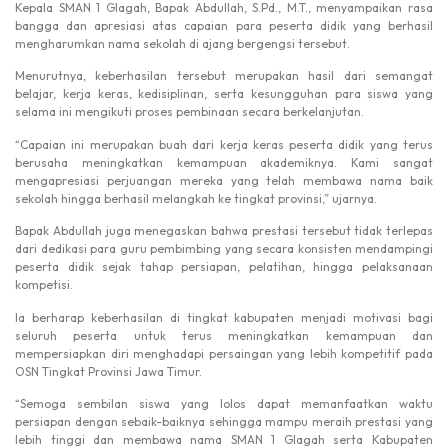
Kepala SMAN 1 Glagah, Bapak Abdullah, S.Pd., M.T., menyampaikan rasa
bangga dan apresiasi atas capaian para peserta didik yang berhasil
mengharumkan nama sekolah di ajang bergengsi tersebut.
Menurutnya, keberhasilan tersebut merupakan hasil dari semangat
belajar, kerja keras, kedisiplinan, serta kesungguhan para siswa yang
selama ini mengikuti proses pembinaan secara berkelanjutan.
“Capaian ini merupakan buah dari kerja keras peserta didik yang terus
berusaha meningkatkan kemampuan akademiknya. Kami sangat
mengapresiasi perjuangan mereka yang telah membawa nama baik
sekolah hingga berhasil melangkah ke tingkat provinsi,” ujarnya.
Bapak Abdullah juga menegaskan bahwa prestasi tersebut tidak terlepas
dari dedikasi para guru pembimbing yang secara konsisten mendampingi
peserta didik sejak tahap persiapan, pelatihan, hingga pelaksanaan
kompetisi.
Ia berharap keberhasilan di tingkat kabupaten menjadi motivasi bagi
seluruh peserta untuk terus meningkatkan kemampuan dan
mempersiapkan diri menghadapi persaingan yang lebih kompetitif pada
OSN Tingkat Provinsi Jawa Timur.
“Semoga sembilan siswa yang lolos dapat memanfaatkan waktu
persiapan dengan sebaik-baiknya sehingga mampu meraih prestasi yang
lebih tinggi dan membawa nama SMAN 1 Glagah serta Kabupaten