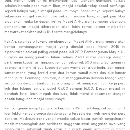
saja, namun juga untuk masyarakat luas. Dengan demikian, tatkala
sekolah berada pada musim libur, masjid sekolah tetap dapat berfungsi
seperti halnya masjid-masjid pada umumnya. Sebelumnya, seperti halnya
kebiasaan masjid sekolah, jika sekolah musim libur, masjid pun libur
digunakan, maka ke depan, ketika Masjid Al-Huriyah rampung dibangun,
pemakmuran masjid diharapkan akan lebih ramai karena melibatkan
masyarakat sekitar untuk ikut serta mengelolanya.
Pak Ari, salah satu tukang pembangunan Masjid Al–Huriyah, mengatakan
bahwa pembangunan masjid yang dimulai pada Maret 2018 ini
diperkirakan selesai paling cepat pada Juli 2019. Pembangunan Masjid Al–
Huriyah ini menggunakan lahan seluas 2.760 meter persegi dengan
perkiraaan kapasitas tampung jamaah sebanyak 600 orang. Bangunan ini
dirancang memiliki dua kubah dengan warna yang berbeda, dan empat
kamar mandi yang terdiri atas dua kamar mandi putra dan dua kamar
mandi putri. Pembangunan masjid ini menggunakan delapan tenaga kerja
setiap hari dengan bantuan satu orang untuk mengecat. Jam kerja para
kuli dan tukang dimulai pukul 07.00 sampai 16.00. Desain masjid ini
berubah total, lebih megah dan luas, tidak memiliki kesamaan dengan
desain bangunan masjid sebelumnya.
Pembangunan masjid yang baru berjalan 20% ini terbilang cukup lancar di
luar faktor kendala cuaca dan dana yang tersedia dari wali murid dan para
donatur. Meskipun dana yang tersedia cukup besar, jumlah pengeluaran
masih membengkak dari perkiraan anggaran awal. Anggaran awal yang
diperkirakan sebanyak tujuh ratus dua puluh enam juta namun malah