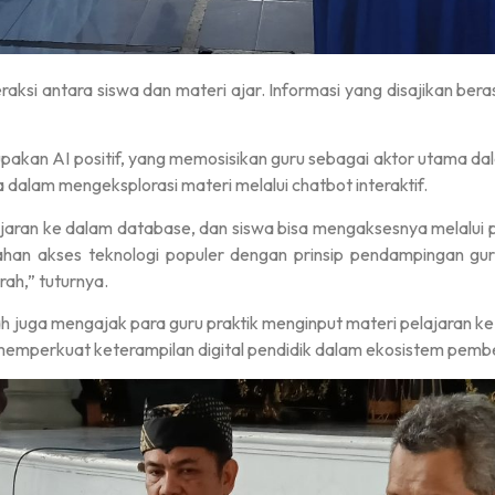
i antara siswa dan materi ajar. Informasi yang disajikan beras
upakan AI positif, yang memosisikan guru sebagai aktor utama d
 dalam mengeksplorasi materi melalui chatbot interaktif.
ajaran ke dalam database, dan siswa bisa mengaksesnya melalu
han akses teknologi populer dengan prinsip pendampingan gur
ah,” tuturnya.
h juga mengajak para guru praktik menginput materi pelajaran k
 memperkuat keterampilan digital pendidik dalam ekosistem pembe