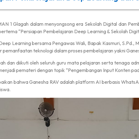
N 1 Glagah dalam menyongsong era Sekolah Digital dan Pemb
bertema “Persiapan Pembelajaran Deep Learning & Sekolah Digital
ep Learning bersama Pengawas Wali, Bapak Kasmuri, S.Pd., M.Si
tar pemanfaatan teknologi dalam proses pembelajaran yakni Gan
 dan diikuti oleh seluruh guru mata pelajaran serta tenaga admin
ga menjadi pemateri dengan topik “Pengembangan Input Konten p
aikan bahwa Ganesha RAV adalah platform AI berbasis WhatsAp
iswa.