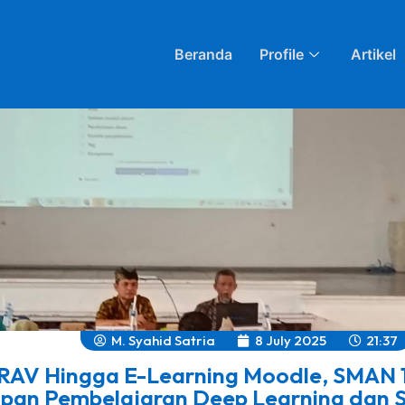
Beranda
Profile
Artikel
M. Syahid Satria
8 July 2025
21:37
RAV Hingga E-Learning Moodle, SMAN 1
pan Pembelajaran Deep Learning dan S