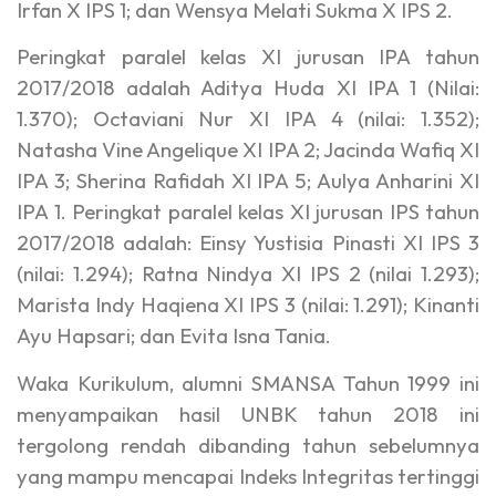
Irfan X IPS 1; dan Wensya Melati Sukma X IPS 2.
Peringkat paralel kelas XI jurusan IPA tahun
2017/2018 adalah Aditya Huda XI IPA 1 (Nilai:
1.370); Octaviani Nur XI IPA 4 (nilai: 1.352);
Natasha Vine Angelique XI IPA 2; Jacinda Wafiq XI
IPA 3; Sherina Rafidah XI IPA 5; Aulya Anharini XI
IPA 1. Peringkat paralel kelas XI jurusan IPS tahun
2017/2018 adalah: Einsy Yustisia Pinasti XI IPS 3
(nilai: 1.294); Ratna Nindya XI IPS 2 (nilai 1.293);
Marista Indy Haqiena XI IPS 3 (nilai: 1.291); Kinanti
Ayu Hapsari; dan Evita Isna Tania.
Waka Kurikulum, alumni SMANSA Tahun 1999 ini
menyampaikan hasil UNBK tahun 2018 ini
tergolong rendah dibanding tahun sebelumnya
yang mampu mencapai Indeks Integritas tertinggi