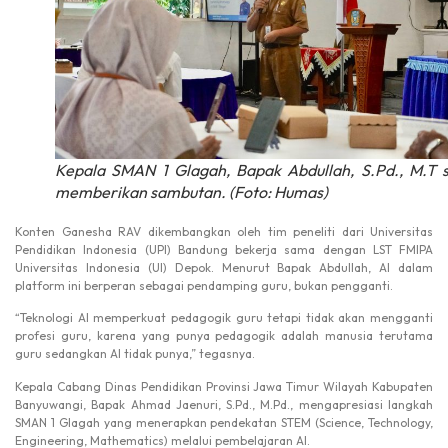
Kepala SMAN 1 Glagah, Bapak Abdullah, S.Pd., M.T 
memberikan sambutan. (Foto: Humas)
Konten Ganesha RAV dikembangkan oleh tim peneliti dari Universitas
Pendidikan Indonesia (UPI) Bandung bekerja sama dengan LST FMIPA
Universitas Indonesia (UI) Depok. Menurut Bapak Abdullah, AI dalam
platform ini berperan sebagai pendamping guru, bukan pengganti.
“Teknologi AI memperkuat pedagogik guru tetapi tidak akan mengganti
profesi guru, karena yang punya pedagogik adalah manusia terutama
guru sedangkan AI tidak punya,” tegasnya.
Kepala Cabang Dinas Pendidikan Provinsi Jawa Timur Wilayah Kabupaten
Banyuwangi, Bapak Ahmad Jaenuri, S.Pd., M.Pd., mengapresiasi langkah
SMAN 1 Glagah yang menerapkan pendekatan STEM (Science, Technology,
Engineering, Mathematics) melalui pembelajaran AI.