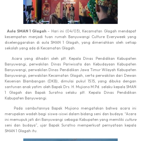
Aula SMAN 1 Glagah
– Hari ini (04/03), Kecamatan Glagah mendapat
kesempatan menjadi tuan rumah Banyuwangi Culture Everyweek yang
diselenggarakan di aula SMAN 1 Glagah, yang dimeriahkan oleh setiap
sekolah yang ada di Kecamatan Glagah.
Acara yang dihadiri oleh plt. Kepala Dinas Pendidikan Kabupaten
Banyuwangi, perwakilan Dinas Pariwisata dan Kebudayaan Kabupaten
Banyuwangi, perwakilan Dinas Pendidikan Jawa Timur Wilayah Kabupaten
Banyuwangi, perwakilan Kecamatan Glagah, serta perwakilan dari Dewan
Kesenian Blambangan (DKB), dimulai pukul 15.15, yang dibuka dengan
santunan anak yatim oleh Bapak Drs. H. Mujiono M.Pd. selaku kepala SMAN
1 Glagah dan Bapak Suratno selaku plt. Kepala Dinas Pendidikan
Kabupaten Banyuwangi.
Pada sambutannya Bapak Mujiono mengatakan bahwa acara ini
merupakan wadah bagi siswa-siswi dalam bidang seni dan budaya. “Acara
ini memupuk jati diri Banyuwangi sebagai Kabupaten yang memiliki
culture
seni dan budaya”, ujar Bapak Suratno memperkuat pernyataan kepala
SMAN 1 Glagah itu.