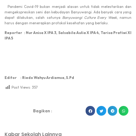
Pandemi Covid-19 bukan menjadi alasan untuk tidak melestarikan dan
mengekspresikan seni dan kebudayan Banyuwangi. Ada banyak cara yang
dapat dilakukan, salah satunya
Banyuwangi Culture Every
W
eek
, namun
harus dengan menerapkan protokol kesehatan yang berlaku.
Reporter : Nur Anisa X IPA 3,
Salsabila Aulia X IPA 4,
Tarisa Pratiwi XI
IPA 5
Editor : Riedo Wahyu Ardiamsa, S.Pd
Post Views:
357
dibuat oleh rrdigital.id
Bagikan :
Kabar Sekolah Lainnya