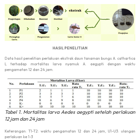
HASIL PENELITIAN
Data hasil penelitian perlakuan ekstrak daun tanaman bungs A. cathartica
L terhadap mortalitas larva nyamuk A. aegypti dengan waktu
pengamatan 12 dan 24 jam.
Tabel 1. Mortalitas larva Aedes aegypti setelah perlakuan
12 jam dan 24 jam
Keterangan: T1-T2: waktu pengamatan 12 dan 24 jam, U1-U3: ulangan
perlakuan ke 1-3