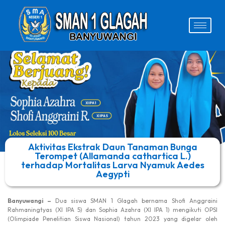
Aktivitas Ekstrak Daun Tanaman Bunga
Terompet (Allamanda cathartica L.)
terhadap Mortalitas Larva Nyamuk Aedes
Aegypti
Banyuwangi –
Dua siswa SMAN 1 Glagah bernama Shofi Anggraini
Rahmaningtyas (XI IPA 5) dan Sophia Azahra (XI IPA 1) mengikuti OPSI
(Olimpiade Penelitian Siswa Nasional) tahun 2023 yang digelar oleh