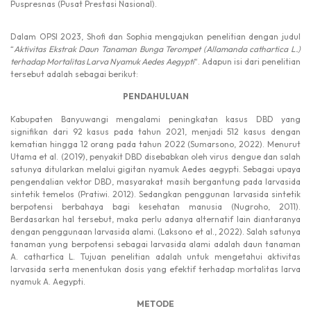
Puspresnas (Pusat Prestasi Nasional).
Dalam OPSI 2023, Shofi dan Sophia mengajukan penelitian dengan judul
“
Aktivitas Ekstrak Daun Tanaman Bunga Terompet (Allamanda cathartica L.)
terhadap Mortalitas Larva Nyamuk Aedes Aegypti
“. Adapun isi dari penelitian
tersebut adalah sebagai berikut:
PENDAHULUAN
Kabupaten Banyuwangi mengalami peningkatan kasus DBD yang
signifikan dari 92 kasus pada tahun 2021, menjadi 512 kasus dengan
kematian hingga 12 orang pada tahun 2022 (Sumarsono, 2022). Menurut
Utama et al. (2019), penyakit DBD disebabkan oleh virus dengue dan salah
satunya ditularkan melalui gigitan nyamuk Aedes aegypti. Sebagai upaya
pengendalian vektor DBD, masyarakat masih bergantung pada larvasida
sintetik temelos (Pratiwi. 2012). Sedangkan penggunan larvasida sintetik
berpotensi berbahaya bagi kesehatan manusia (Nugroho, 2011).
Berdasarkan hal tersebut, maka perlu adanya alternatif lain diantaranya
dengan penggunaan larvasida alami. (Laksono et al., 2022). Salah satunya
tanaman yung berpotensi sebagai larvasida alami adalah daun tanaman
A. cathartica L. Tujuan penelitian adalah untuk mengetahui aktivitas
larvasida serta menentukan dosis yang efektif terhadap mortalitas larva
nyamuk A. Aegypti.
METODE