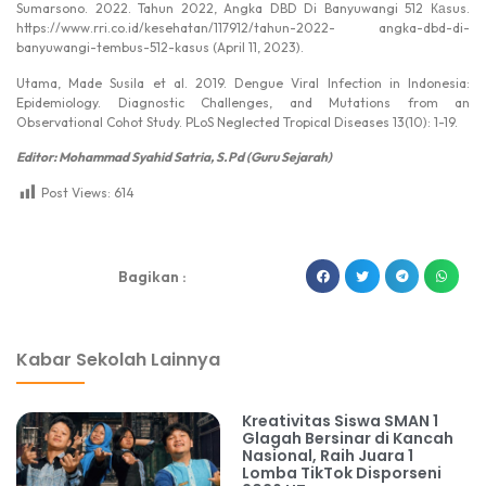
Sumarsono. 2022. Tahun 2022, Angka DBD Di Banyuwangi 512 Каsus.
https://www.rri.co.id/kesehatan/117912/tahun-2022- angka-dbd-di-
banyuwangi-tembus-512-kasus (April 11, 2023).
Utama, Made Susila et al. 2019. Dengue Viral Infection in Indonesia:
Epidemiology. Diagnostic Challenges, and Mutations from an
Observational Cohot Study. PLoS Neglected Tropical Diseases 13(10): 1-19.
Editor: Mohammad Syahid Satria, S.Pd (Guru Sejarah)
Post Views:
614
dibuat oleh rrdigital.id
Bagikan :
Kabar Sekolah Lainnya
Kreativitas Siswa SMAN 1
Glagah Bersinar di Kancah
Nasional, Raih Juara 1
Lomba TikTok Disporseni