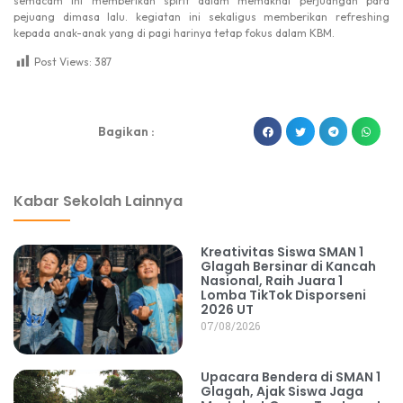
semacam ini memberikan spirit dalam memaknai perjuangan para
pejuang dimasa lalu. kegiatan ini sekaligus memberikan refreshing
kepada anak-anak yang di pagi harinya tetap fokus dalam KBM.
Post Views:
387
dibuat oleh rrdigital.id
Bagikan :
Kabar Sekolah Lainnya
Kreativitas Siswa SMAN 1
Glagah Bersinar di Kancah
Nasional, Raih Juara 1
Lomba TikTok Disporseni
2026 UT
07/08/2026
Upacara Bendera di SMAN 1
Glagah, Ajak Siswa Jaga