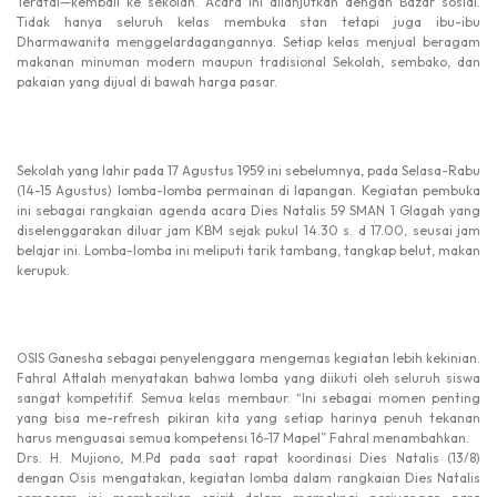
Teratai—kembali ke sekolah. Acara ini dilanjutkan dengan Bazar sosial.
Tidak hanya seluruh kelas membuka stan tetapi juga ibu-ibu
Dharmawanita menggelardagangannya. Setiap kelas menjual beragam
makanan minuman modern maupun tradisional Sekolah, sembako, dan
pakaian yang dijual di bawah harga pasar.
Sekolah yang lahir pada 17 Agustus 1959 ini sebelumnya, pada Selasa-Rabu
(14-15 Agustus) lomba-lomba permainan di lapangan. Kegiatan pembuka
ini sebagai rangkaian agenda acara Dies Natalis 59 SMAN 1 Glagah yang
diselenggarakan diluar jam KBM sejak pukul 14.30 s. d 17.00, seusai jam
belajar ini. Lomba-lomba ini meliputi tarik tambang, tangkap belut, makan
kerupuk.
OSIS Ganesha sebagai penyelenggara mengemas kegiatan lebih kekinian.
Fahral Attalah menyatakan bahwa lomba yang diikuti oleh seluruh siswa
sangat kompetitif. Semua kelas membaur. “Ini sebagai momen penting
yang bisa me-refresh pikiran kita yang setiap harinya penuh tekanan
harus menguasai semua kompetensi 16-17 Mapel” Fahral menambahkan.
Drs. H. Mujiono, M.Pd pada saat rapat koordinasi Dies Natalis (13/8)
dengan Osis mengatakan, kegiatan lomba dalam rangkaian Dies Natalis