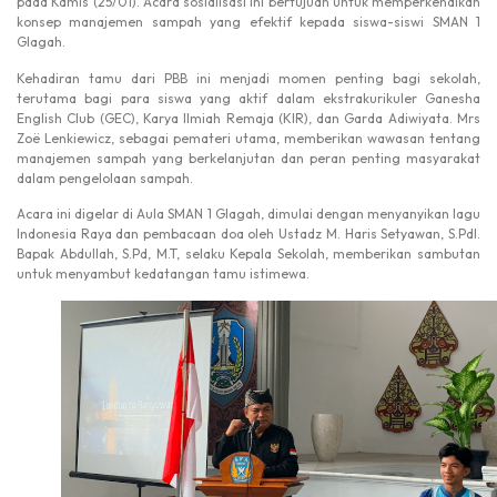
pada Kamis (25/01). Acara sosialisasi ini bertujuan untuk memperkenalkan
konsep manajemen sampah yang efektif kepada siswa-siswi SMAN 1
Glagah.
Kehadiran tamu dari PBB ini menjadi momen penting bagi sekolah,
terutama bagi para siswa yang aktif dalam ekstrakurikuler Ganesha
English Club (GEC), Karya Ilmiah Remaja (KIR), dan Garda Adiwiyata. Mrs
Zoë Lenkiewicz, sebagai pemateri utama, memberikan wawasan tentang
manajemen sampah yang berkelanjutan dan peran penting masyarakat
dalam pengelolaan sampah.
Acara ini digelar di Aula SMAN 1 Glagah, dimulai dengan menyanyikan lagu
Indonesia Raya dan pembacaan doa oleh Ustadz M. Haris Setyawan, S.PdI.
Bapak Abdullah, S.Pd, M.T, selaku Kepala Sekolah, memberikan sambutan
untuk menyambut kedatangan tamu istimewa.