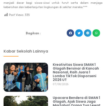
menjadi dasar bagi siswa-siswi untuk turut serta dalam menjaga
kebersihan dan keberlanjutan lingkungan di sekitar mereka.***
Post Views:
335
dibuat oleh rrdigital.id
Bagikan :
Kabar Sekolah Lainnya
Kreativitas Siswa SMAN 1
Glagah Bersinar di Kancah
Nasional, Raih Juara 1
Lomba TikTok Disporseni
2026 UT
07/08/2026
Upacara Bendera di SMAN 1
Glagah, Ajak Siswa Jaga
Martabat Orang Tua Lewat