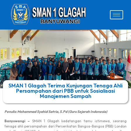
SMAN 1 Glagah Terima Kunjungan Tenaga Ahli
Persampahan dari PBB untuk Sosialisasi
Manajemen Sampah
Penulis: Mohammad Syahid Satria, S.Pd (Guru Sejarah Indonesia)
Banyuwangi –
SMAN 1 Glagah kedatangan tamu istimewa, seorang
tenaga ahli persampahan dari Perserikatan Bangsa-Bangsa (PBB) London