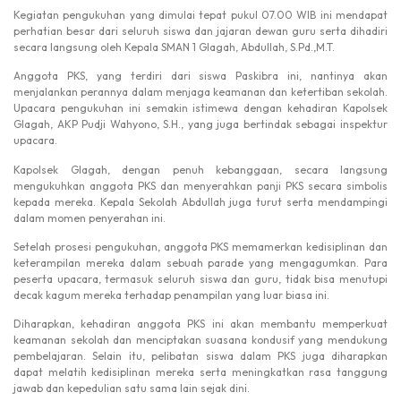
Kegiatan pengukuhan yang dimulai tepat pukul 07.00 WIB ini mendapat
perhatian besar dari seluruh siswa dan jajaran dewan guru serta dihadiri
secara langsung oleh Kepala SMAN 1 Glagah, Abdullah, S.Pd.,M.T.
Anggota PKS, yang terdiri dari siswa Paskibra ini, nantinya akan
menjalankan perannya dalam menjaga keamanan dan ketertiban sekolah.
Upacara pengukuhan ini semakin istimewa dengan kehadiran Kapolsek
Glagah, AKP Pudji Wahyono, S.H., yang juga bertindak sebagai inspektur
upacara.
Kapolsek Glagah, dengan penuh kebanggaan, secara langsung
mengukuhkan anggota PKS dan menyerahkan panji PKS secara simbolis
kepada mereka. Kepala Sekolah Abdullah juga turut serta mendampingi
dalam momen penyerahan ini.
Setelah prosesi pengukuhan, anggota PKS memamerkan kedisiplinan dan
keterampilan mereka dalam sebuah parade yang mengagumkan. Para
peserta upacara, termasuk seluruh siswa dan guru, tidak bisa menutupi
decak kagum mereka terhadap penampilan yang luar biasa ini.
Diharapkan, kehadiran anggota PKS ini akan membantu memperkuat
keamanan sekolah dan menciptakan suasana kondusif yang mendukung
pembelajaran. Selain itu, pelibatan siswa dalam PKS juga diharapkan
dapat melatih kedisiplinan mereka serta meningkatkan rasa tanggung
jawab dan kepedulian satu sama lain sejak dini.