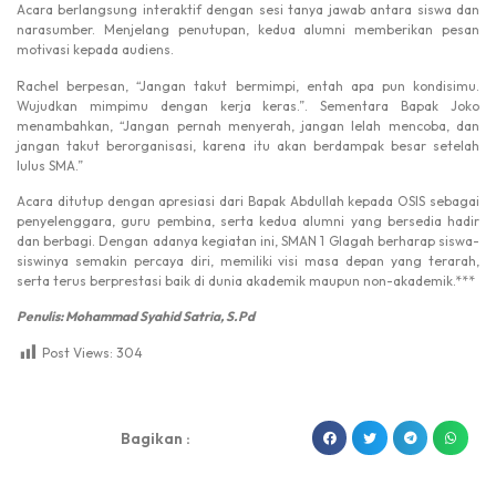
Acara berlangsung interaktif dengan sesi tanya jawab antara siswa dan
narasumber. Menjelang penutupan, kedua alumni memberikan pesan
motivasi kepada audiens.
Rachel berpesan, “Jangan takut bermimpi, entah apa pun kondisimu.
Wujudkan mimpimu dengan kerja keras.”. Sementara Bapak Joko
menambahkan, “Jangan pernah menyerah, jangan lelah mencoba, dan
jangan takut berorganisasi, karena itu akan berdampak besar setelah
lulus SMA.”
Acara ditutup dengan apresiasi dari Bapak Abdullah kepada OSIS sebagai
penyelenggara, guru pembina, serta kedua alumni yang bersedia hadir
dan berbagi. Dengan adanya kegiatan ini, SMAN 1 Glagah berharap siswa-
siswinya semakin percaya diri, memiliki visi masa depan yang terarah,
serta terus berprestasi baik di dunia akademik maupun non-akademik.***
Penulis: Mohammad Syahid Satria, S.Pd
Post Views:
304
dibuat oleh rrdigital.id
Bagikan :