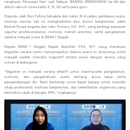
rangkaian Perayaan Hari Jadi Gebyar SMANSA (PARADIGMA) ke-66 dan
diikuti seluruh siswa kelas X, XI, XII serta para guru.
Dipandu oleh Nuri Fatma Salsabila dari kelas XI-8 selaku pembawa acara,
sharing session kali ini menghadirkan dua alumni berprestasi, yakni
Rachel Puspa Angelia dan Joko Yuwono, S.H., M.H., yang berbagi wawasan
seputar profesionalisme, motivasi meraih prestasi, serta pengalaman
selama menjadi siswa di SMAN 1 Glagah.
Kepala SMAN 1 Glagah, Bapak Abdullah, S.Pd., M.T., yang membuka
kegiatan secara resmi menyampaikan bahwa acara ini dirancang untuk
menjadi wadah interaksi inspiratif antara siswa dengan alumni yang
sukses di bidangnya.
“Kegiatan ini menjadi sarana efektif untuk mentransfer pengalaman,
motivasi, dan pengetahuan nyata tentang dunia kerja serta
pengembangan diri. Kami berharap siswa dapat belajar untuk memiliki
sikap profesional, motivasi berprestasi, dan keterlibatan organisasi yang
bermakna sejak di bangku SMA,” ungkapnya.