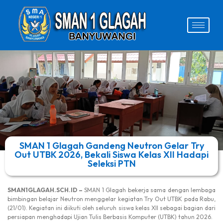
SMAN 1 Glagah Gandeng Neutron Gelar Try
Out UTBK 2026, Bekali Siswa Kelas XII Hadapi
Seleksi PTN
SMAN1GLAGAH.SCH.ID –
SMAN 1 Glagah bekerja sama dengan lembaga
bimbingan belajar Neutron menggelar kegiatan Try Out UTBK pada Rabu,
(21/01). Kegiatan ini diikuti oleh seluruh siswa kelas XII sebagai bagian dari
persiapan menghadapi Ujian Tulis Berbasis Komputer (UTBK) tahun 2026.