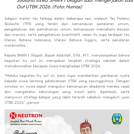
Suasana siswa SMAN 1 Glagah saat mengerjakan soal
Out UTBK 2026. (Foto: Humas)
Adapun materi tes terbagi dalam beberapa sesi, meliputi Tes Potensi
Skolastik (TPS) yang terdiri dari kemampuan penalaran umum,
pengetahuan dan pemahaman umum, kemampuan memahami bacaan
dan menulis, serta pengetahuan kuantitatif, selain itu juga terdapat tes
literasi Bahasa Indonesia, literasi Bahasa Inggris, serta penalaran
matematika.
Kepala SMAN 1 Glagah, Bapak Abdullah, S.Pd., M.T., menyampaikan bahwa
kegiatan try out ini merupakan langkah strategis sekolah dalam
memaksimalkan kesiapan siswa menghadapi UTBK 2026.
“Melalui kegiatan try out ini, kami ingin memberikan gambaran nyata
kepada siswa tentang pelaksanaan UTBK yang sesungguhnya. Dengan
simulasi ini, siswa dapat mengukur kemampuan akademik mereka sejak
dini, mengetahui kekurangan yang masih perlu diperbaiki, serta
menyusun strategi belajar yang lebih terarah sebelum mengikuti ujian
UTBK 2026,” ujarnya.