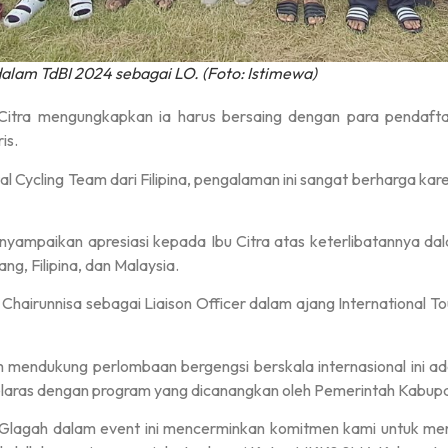
dalam TdBI 2024 sebagai LO. (Foto: Istimewa)
 Citra mengungkapkan ia harus bersaing dengan para pendaftar
is.
l Cycling Team dari Filipina, pengalaman ini sangat berharga kar
yampaikan apresiasi kepada Ibu Citra atas keterlibatannya dalam
ng, Filipina, dan Malaysia.
 Chairunnisa sebagai Liaison Officer dalam ajang International T
m mendukung perlombaan bergengsi berskala internasional ini
selaras dengan program yang dicanangkan oleh Pemerintah Kabup
1 Glagah dalam event ini mencerminkan komitmen kami untuk 