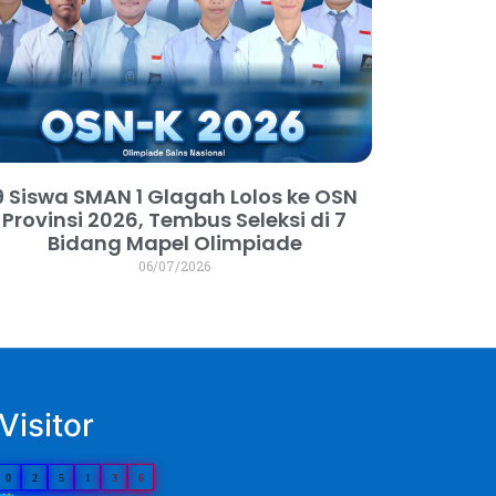
9 Siswa SMAN 1 Glagah Lolos ke OSN
Provinsi 2026, Tembus Seleksi di 7
Bidang Mapel Olimpiade
06/07/2026
Visitor
0
2
5
1
3
6