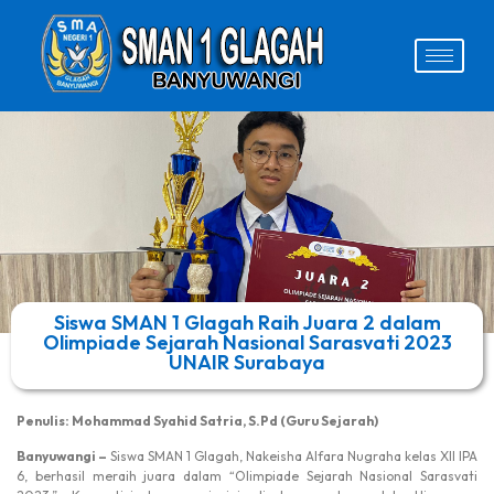
Siswa SMAN 1 Glagah Raih Juara 2 dalam
Olimpiade Sejarah Nasional Sarasvati 2023
UNAIR Surabaya
Penulis: Mohammad Syahid Satria, S.Pd (Guru Sejarah)
Banyuwangi –
Siswa SMAN 1 Glagah, Nakeisha Alfara Nugraha kelas XII IPA
6, berhasil meraih juara dalam “Olimpiade Sejarah Nasional Sarasvati