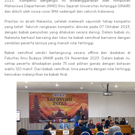
2023.” Kompetisi bergengsi ini diselenggarakan oleh Himpunan
Mahasiswa Departemen (HMD) Ilmu Sejarah Universitas Airlangga (UNAIR)
dan diikuti oleh siswa-siswi SMA sederajat dari seluruh Indonesia.
Prestasi ini diraih Nakeisha, setelah melewati sejumlah tahap kompetisi
yang ketat. Seluruh rangkaian kompetisi dimulai pada 07 Oktober 2023,
dengan babak penyisihan yang dilakukan secara daring. Dalam babak ini,
Nakeisha berhasil bersaing dan lolos ke babak semifinal bersama dengan
sembilan peserta lainnya yang meraih nilai tertinggi.
Babak semifinal sendiri berlangsung secara offline dan diadakan di
Fakultas Ilmu Budaya UNAIR pada 04 November 2023. Dalam babak ini,
setiap peserta dihadapkan pada 75 soal pilihan ganda dengan batasan
waktu 120 menit. Dari babak semifinal, lima peserta dengan nilai tertinggi
kemudian melanjutkan ke babak final.