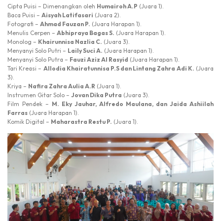
Cipta Puisi – Dimenangkan oleh
Humairoh A.P
(Juara 1).
Baca Puisi –
Aisyah Latifasari
(Juara 2).
Fotografi –
Ahmad Fauzan P.
(Juara Harapan 1).
Menulis Cerpen –
Abhipraya Bagas S.
(Juara Harapan 1).
Monolog –
Khairunnisa Nazlia C.
(Juara 3).
Menyanyi Solo Putri –
Laily Suci A.
(Juara Harapan 1).
Menyanyi Solo Putra –
Fauzi Aziz Al Rasyid
(Juara Harapan 1).
Tari Kreasi –
Allodia Khairatunnisa P.S dan Lintang Zahra Adi K.
(Juara
3).
Kriya –
Nafira Zahra Aulia A.R
(Juara 1).
Instrumen Gitar Solo –
Jovan Dika Putra
(Juara 3).
Film Pendek –
M. Eky Jauhar, Alfredo Maulana, dan Jaida Ashiilah
Farras
(Juara Harapan 1).
Komik Digital –
Maharastra Restu P.
(Juara 1).