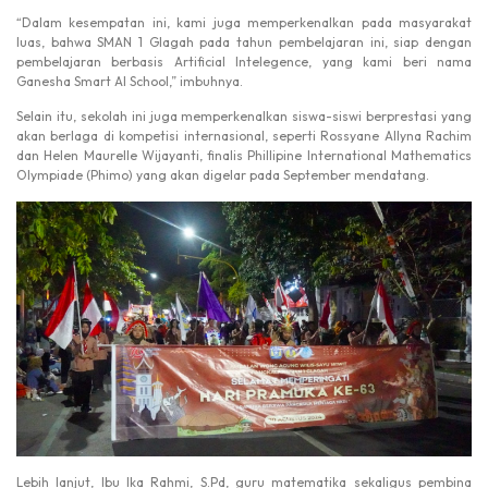
“Dalam kesempatan ini, kami juga memperkenalkan pada masyarakat
luas, bahwa SMAN 1 Glagah pada tahun pembelajaran ini, siap dengan
pembelajaran berbasis Artificial Intelegence, yang kami beri nama
Ganesha Smart AI School,” imbuhnya.
Selain itu, sekolah ini juga memperkenalkan siswa-siswi berprestasi yang
akan berlaga di kompetisi internasional, seperti Rossyane Allyna Rachim
dan Helen Maurelle Wijayanti, finalis Phillipine International Mathematics
Olympiade (Phimo) yang akan digelar pada September mendatang.
Lebih lanjut, Ibu Ika Rahmi, S.Pd, guru matematika sekaligus pembina