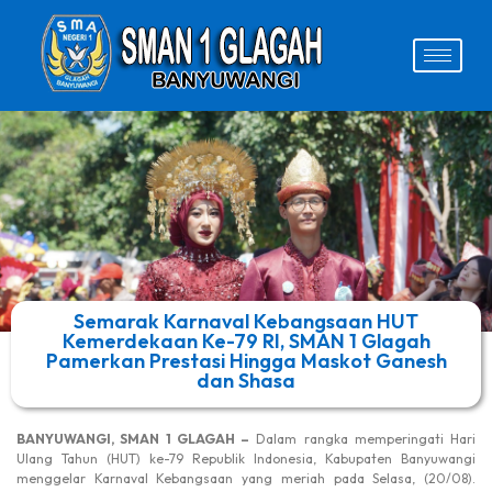
Semarak Karnaval Kebangsaan HUT
Kemerdekaan Ke-79 RI, SMAN 1 Glagah
Pamerkan Prestasi Hingga Maskot Ganesh
dan Shasa
BANYUWANGI, SMAN 1 GLAGAH –
Dalam rangka memperingati Hari
Ulang Tahun (HUT) ke-79 Republik Indonesia, Kabupaten Banyuwangi
menggelar Karnaval Kebangsaan yang meriah pada Selasa, (20/08).