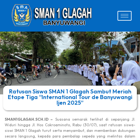
Ratusan Siswa SMAN 1 Glagah Sambut Meriah
Etape Tiga “International Tour de Banyuwangi
Ijen 2025”
SMAN1GLAGAH.SCH.ID –
Suasana semarak terlihat di sepanjang Jl.
Widuri hingga Jl. Hos Cokroaminoto, Rabu (30/07), saat ratusan siswa-
siswi SMAN 1 Glagah turut serta menyambut, dan memberikan dukungan
secara langsung, kepada para pembalap sepeda yang melintas dalam