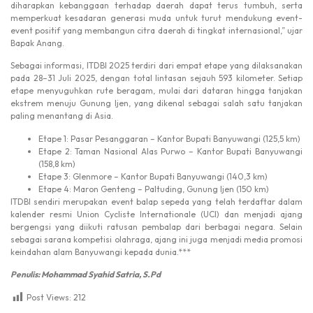
diharapkan kebanggaan terhadap daerah dapat terus tumbuh, serta
memperkuat kesadaran generasi muda untuk turut mendukung event-
event positif yang membangun citra daerah di tingkat internasional,” ujar
Bapak Anang.
Sebagai informasi, ITDBI 2025 terdiri dari empat etape yang dilaksanakan
pada 28–31 Juli 2025, dengan total lintasan sejauh 593 kilometer. Setiap
etape menyuguhkan rute beragam, mulai dari dataran hingga tanjakan
ekstrem menuju Gunung Ijen, yang dikenal sebagai salah satu tanjakan
paling menantang di Asia.
Etape 1: Pasar Pesanggaran – Kantor Bupati Banyuwangi (125,5 km)
Etape 2: Taman Nasional Alas Purwo – Kantor Bupati Banyuwangi
(158,8 km)
Etape 3: Glenmore – Kantor Bupati Banyuwangi (140,3 km)
Etape 4: Maron Genteng – Paltuding, Gunung Ijen (150 km)
ITDBI sendiri merupakan event balap sepeda yang telah terdaftar dalam
kalender resmi Union Cycliste Internationale (UCI) dan menjadi ajang
bergengsi yang diikuti ratusan pembalap dari berbagai negara. Selain
sebagai sarana kompetisi olahraga, ajang ini juga menjadi media promosi
keindahan alam Banyuwangi kepada dunia.***
Penulis: Mohammad Syahid Satria, S.Pd
Post Views:
212