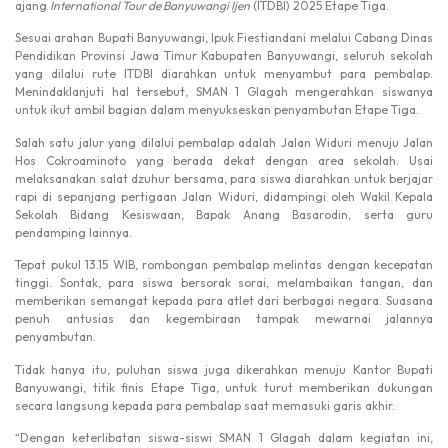
ajang
International Tour de Banyuwangi Ijen
(ITDBI) 2025 Etape Tiga.
Sesuai arahan Bupati Banyuwangi, Ipuk Fiestiandani melalui Cabang Dinas
Pendidikan Provinsi Jawa Timur Kabupaten Banyuwangi, seluruh sekolah
yang dilalui rute ITDBI diarahkan untuk menyambut para pembalap.
Menindaklanjuti hal tersebut, SMAN 1 Glagah mengerahkan siswanya
untuk ikut ambil bagian dalam menyukseskan penyambutan Etape Tiga.
Salah satu jalur yang dilalui pembalap adalah Jalan Widuri menuju Jalan
Hos Cokroaminoto yang berada dekat dengan area sekolah. Usai
melaksanakan salat dzuhur bersama, para siswa diarahkan untuk berjajar
rapi di sepanjang pertigaan Jalan Widuri, didampingi oleh Wakil Kepala
Sekolah Bidang Kesiswaan, Bapak Anang Basarodin, serta guru
pendamping lainnya.
Tepat pukul 13.15 WIB, rombongan pembalap melintas dengan kecepatan
tinggi. Sontak, para siswa bersorak sorai, melambaikan tangan, dan
memberikan semangat kepada para atlet dari berbagai negara. Suasana
penuh antusias dan kegembiraan tampak mewarnai jalannya
penyambutan.
Tidak hanya itu, puluhan siswa juga dikerahkan menuju Kantor Bupati
Banyuwangi, titik finis Etape Tiga, untuk turut memberikan dukungan
secara langsung kepada para pembalap saat memasuki garis akhir.
“Dengan keterlibatan siswa-siswi SMAN 1 Glagah dalam kegiatan ini,