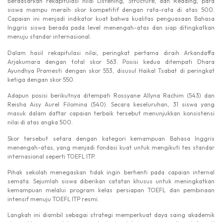
Berdasarkan rekapitulasi nilai Listening, Structure, dan Reading, para
siswa mampu meraih skor kompetitif dengan rata-rata di atas 500.
Capaian ini menjadi indikator kuat bahwa kualitas penguasaan Bahasa
Inggris siswa berada pada level menengah-atas dan siap ditingkatkan
menuju standar internasional.
Dalam hasil rekapitulasi nilai, peringkat pertama diraih Arkandaffa
Arjakumara dengan total skor 563. Posisi kedua ditempati Dhara
Ayundhya Pramesti dengan skor 553, disusul Haikal Tsabat di peringkat
ketiga dengan skor 550.
Adapun posisi berikutnya ditempati Rossyane Allyna Rachim (543) dan
Reisha Aisy Aurel Filomina (540). Secara keseluruhan, 31 siswa yang
masuk dalam daftar capaian terbaik tersebut menunjukkan konsistensi
nilai di atas angka 500.
Skor tersebut setara dengan kategori kemampuan Bahasa Inggris
menengah-atas, yang menjadi fondasi kuat untuk mengikuti tes standar
internasional seperti TOEFL ITP.
Pihak sekolah menegaskan tidak ingin berhenti pada capaian internal
semata. Sejumlah siswa diberikan catatan khusus untuk meningkatkan
kemampuan melalui program kelas persiapan TOEFL dan pembinaan
intensif menuju TOEFL ITP resmi.
Langkah ini diambil sebagai strategi memperkuat daya saing akademik