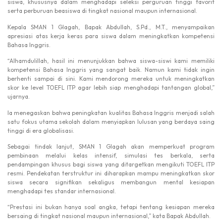
siswa, khususnya dalam menghadapi seleksi perguruan tinggi favorit
serta perburuan beasiswa di tingkat nasional maupun internasional.
Kepala SMAN 1 Glagah, Bapak Abdullah, S.Pd., M.T., menyampaikan
apresiasi atas kerja keras para siswa dalam meningkatkan kompetensi
Bahasa Inggris.
“Alhamdulillah, hasil ini menunjukkan bahwa siswa-siswi kami memiliki
kompetensi Bahasa Inggris yang sangat baik. Namun kami tidak ingin
berhenti sampai di sini. Kami mendorong mereka untuk meningkatkan
skor ke level TOEFL ITP agar lebih siap menghadapi tantangan global,”
ujarnya.
Ia menegaskan bahwa peningkatan kualitas Bahasa Inggris menjadi salah
satu fokus utama sekolah dalam menyiapkan lulusan yang berdaya saing
tinggi di era globalisasi.
Sebagai tindak lanjut, SMAN 1 Glagah akan memperkuat program
pembinaan melalui kelas intensif, simulasi tes berkala, serta
pendampingan khusus bagi siswa yang ditargetkan mengikuti TOEFL ITP
resmi. Pendekatan terstruktur ini diharapkan mampu meningkatkan skor
siswa secara signifikan sekaligus membangun mental kesiapan
menghadapi tes standar internasional.
“Prestasi ini bukan hanya soal angka, tetapi tentang kesiapan mereka
bersaing di tingkat nasional maupun internasional,” kata Bapak Abdullah.