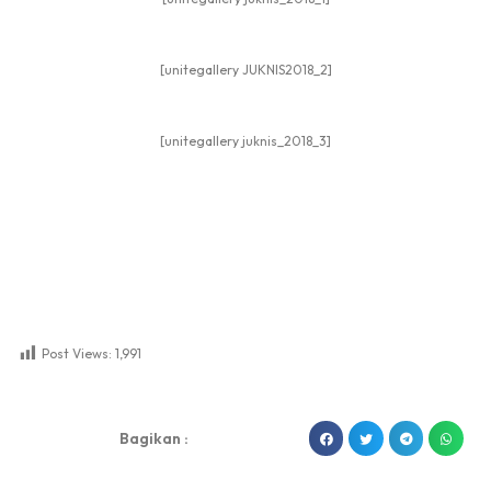
[unitegallery JUKNIS2018_2]
[unitegallery juknis_2018_3]
Post Views:
1,991
dibuat oleh rrdigital.id
Bagikan :