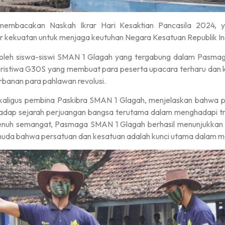
membacakan Naskah Ikrar Hari Kesaktian Pancasila 2024, 
er kekuatan untuk menjaga keutuhan Negara Kesatuan Republik In
l oleh siswa-siswi SMAN 1 Glagah yang tergabung dalam Pasm
istiwa G30S yang membuat para peserta upacara terharu dan 
banan para pahlawan revolusi.
ekaligus pembina Paskibra SMAN 1 Glagah, menjelaskan bahwa p
rhadap sejarah perjuangan bangsa terutama dalam menghadapi 
an penuh semangat, Pasmaga SMAN 1 Glagah berhasil menunjukka
uda bahwa persatuan dan kesatuan adalah kunci utama dalam m