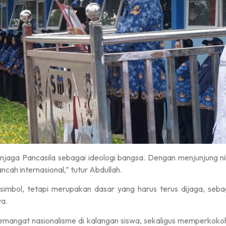
aga Pancasila sebagai ideologi bangsa. Dengan menjunjung nilai
ncah internasional,” tutur Abdullah.
imbol, tetapi merupakan dasar yang harus terus dijaga, seb
a.
angat nasionalisme di kalangan siswa, sekaligus memperkokoh k