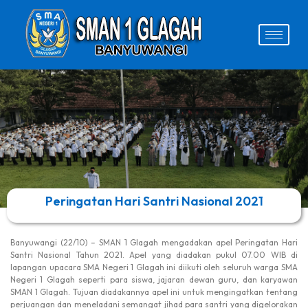
Peringatan Hari Santri Nasional 2021
Banyuwangi (22/10) – SMAN 1 Glagah mengadakan apel Peringatan Hari
Santri Nasional Tahun 2021. Apel yang diadakan pukul 07.00 WIB di
lapangan upacara SMA Negeri 1 Glagah ini diikuti oleh seluruh warga SMA
Negeri 1 Glagah seperti para siswa, jajaran dewan guru, dan karyawan
SMAN 1 Glagah. Tujuan diadakannya apel ini untuk mengingatkan tentang
perjuangan dan meneladani semangat jihad para santri yang digelorakan