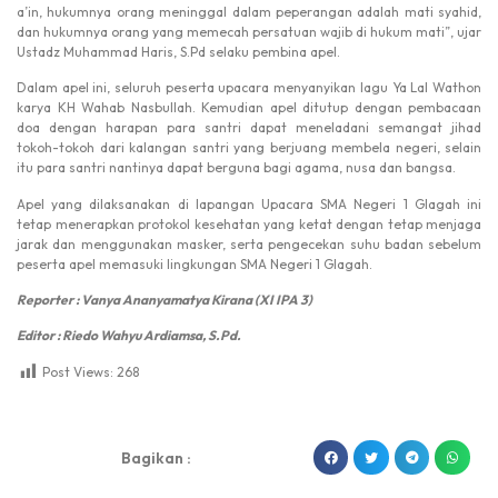
a’in, hukumnya orang meninggal dalam peperangan adalah mati syahid,
dan hukumnya orang yang memecah persatuan wajib di hukum mati”, ujar
Ustadz Muhammad Haris, S.Pd selaku pembina apel.
Dalam apel ini, seluruh peserta upacara menyanyikan lagu Ya Lal Wathon
karya KH Wahab Nasbullah. Kemudian apel ditutup dengan pembacaan
doa dengan harapan para santri dapat meneladani semangat jihad
tokoh-tokoh dari kalangan santri yang berjuang membela negeri, selain
itu para santri nantinya dapat berguna bagi agama, nusa dan bangsa.
Apel yang dilaksanakan di lapangan Upacara SMA Negeri 1 Glagah ini
tetap menerapkan protokol kesehatan yang ketat dengan tetap menjaga
jarak dan menggunakan masker, serta pengecekan suhu badan sebelum
peserta apel memasuki lingkungan SMA Negeri 1 Glagah.
Reporter : Vanya Ananyamatya Kirana (XI IPA 3)
Editor : Riedo Wahyu Ardiamsa, S.Pd.
Post Views:
268
dibuat oleh rrdigital.id
Bagikan :