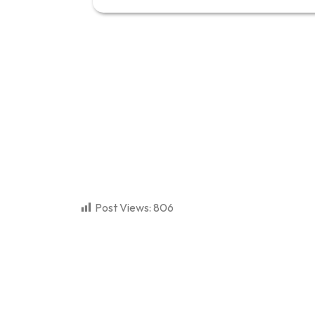
Post Views:
806
dibuat oleh rrdigital.id