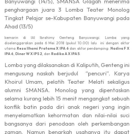
Banyuwangi (14/5), SMANSA Glagah menerima
penghargaan juara 3 Lomba Teater Monolog
Tingkat Pelajar se-Kabupaten Banyuwangi pada
Ahad (13/5)
kemarin di IAI Ibrahimy Genteng Banyuwangi. Lomba yang
diselenggarakan pada 6 Mei 2018 (pukul 10.00) lalu ini dengan aktor
utama
Reza Ilhami Pratama X IPA 6
dan aktor pendamping:
Nadiva F X
IPA 6
,
Dinar W X IPS 2
, dan
Radika A X IPA 5
.
Lomba yang dilaksanakan di Kaliputih, Genteng ini
mengusung naskah berjudul “pencuri”. Karya
Khoirul Umam, pelatih Teater Melati sekaligus
alumni SMANSA. Monolog yang dipentaskan
selama kurang lebih 15 menit mengangkat sebuah
konflik batin pada diri anak negeri yang ingin
menyelamatkan kehormatan dan nilai-nilai suci
bangsanya dari penodaan oleh perkembangan
zaman. Namun benarkah usahanya itu dapat