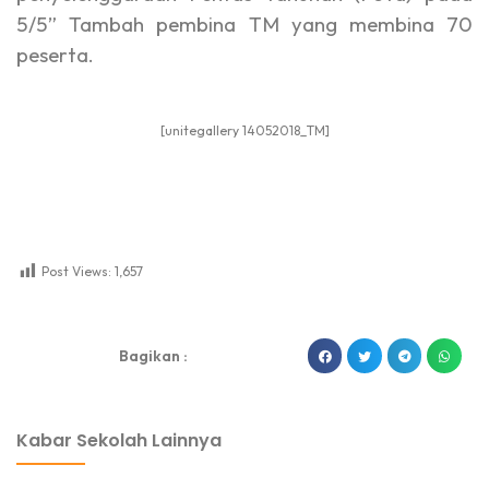
5/5” Tambah pembina TM yang membina 70
peserta.
[unitegallery 14052018_TM]
Post Views:
1,657
dibuat oleh rrdigital.id
Bagikan :
Kabar Sekolah Lainnya