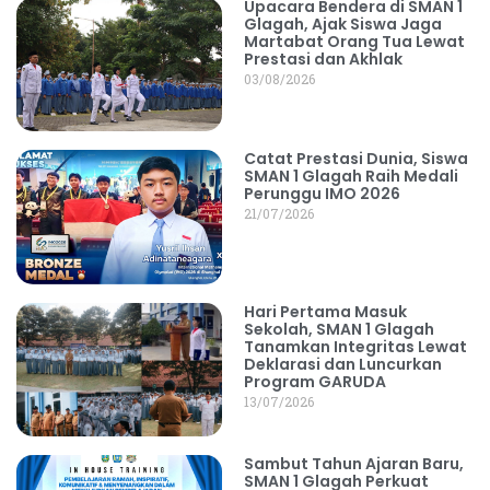
Sekolah, SMAN 1 Glagah
Tanamkan Integritas Lewat
Deklarasi dan Luncurkan
Program GARUDA
13/07/2026
Sambut Tahun Ajaran Baru,
SMAN 1 Glagah Perkuat
Kompetensi Guru Lewat In
House Training 2026
08/07/2026
9 Siswa SMAN 1 Glagah Lolos
ke OSN Provinsi 2026,
Tembus Seleksi di 7 Bidang
Mapel Olimpiade
06/07/2026