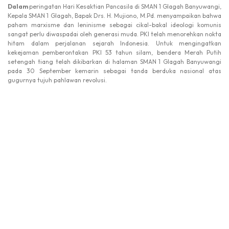
Dalam
peringatan Hari Kesaktian Pancasila di SMAN 1 Glagah Banyuwangi,
Kepala SMAN 1 Glagah, Bapak Drs. H. Mujiono, M.Pd. menyampaikan bahwa
paham marxisme dan leninisme sebagai cikal-bakal ideologi komunis
sangat perlu diwaspadai oleh generasi muda. PKI telah menorehkan nokta
hitam dalam perjalanan sejarah Indonesia. Untuk mengingatkan
kekejaman pemberontakan PKI 53 tahun silam, bendera Merah Putih
setengah tiang telah dikibarkan di halaman SMAN 1 Glagah Banyuwangi
pada 30 September kemarin sebagai tanda berduka nasional atas
gugurnya tujuh pahlawan revolusi.