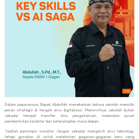
Dalam paparannya, Bapak Abdullah menekankan bahwa sekolah memiliki
peran strategis di tengah arus digitalisasi. Menurutnya, sekolah bukan
sekadar tempat transfer ilmu pengetahuan, melainkan pusat
pembentukan karakter dan keterampilan masa depan.
“Jadilah pemimpin inovator. Jangan sekadar mengikuti arus teknologi,
tetapi gunakan AI untuk melahirkan gagasan-gagasan baru yang