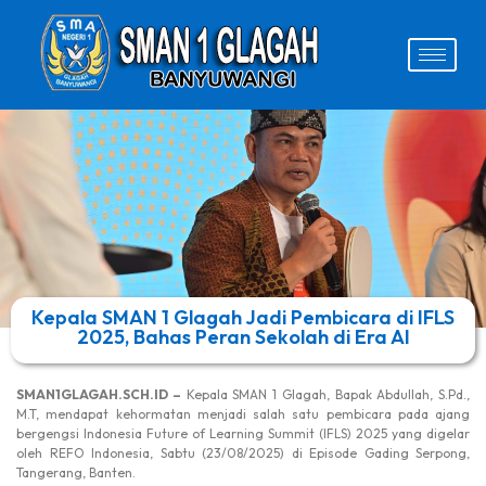
Kepala SMAN 1 Glagah Jadi Pembicara di IFLS
2025, Bahas Peran Sekolah di Era AI
SMAN1GLAGAH.SCH.ID –
Kepala SMAN 1 Glagah, Bapak Abdullah, S.Pd.,
M.T, mendapat kehormatan menjadi salah satu pembicara pada ajang
bergengsi Indonesia Future of Learning Summit (IFLS) 2025 yang digelar
oleh REFO Indonesia, Sabtu (23/08/2025) di Episode Gading Serpong,
Tangerang, Banten.