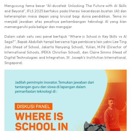
Mengusung tema besar “AI-ducated: Unlocking The Future with AI Skills
and Beyond”, IFLS 2025 berfokus pada literasi kecerdasan buatan (AI) dan
keterampilan masa depan yang krusial bagi dunia pendidikan. Tema ini
menjadi jawaban atas pesatnya perkembangan teknologi AI yang kian
memengaruhi pola belajar dan mengajar.
Dalam salah satu sesi panel bertajuk “Where is School in Key Skills vs AI
Saga?”, Bapak Abdullah tampil bersama tiga pembicara lain yakni Lee Ting
Jian (Head of School, Jakarta Nanyang School), Yulian, M.Pd (Director of
International Schools, IPEKA Christian School), dan Claire Simms (Head of
Digital Technologies and Integration, St. Joseph’s Institution International,
Singapore).