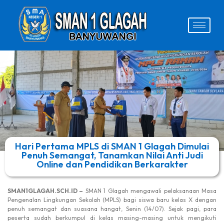
Hari Pertama MPLS di SMAN 1 Glagah Dimulai
Penuh Semangat, Tanamkan Nilai Anti Judi
Online dan Pendidikan Berkarakter
SMAN1GLAGAH.SCH.ID –
SMAN 1 Glagah mengawali pelaksanaan Masa
Pengenalan Lingkungan Sekolah (MPLS) bagi siswa baru kelas X dengan
penuh semangat dan suasana hangat, Senin (14/07). Sejak pagi, para
peserta sudah berkumpul di kelas masing-masing untuk mengikuti