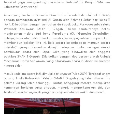
tersebut juga mengundang perwakilan Putra-Putri Pelajar SMA se-
kabupaten Banyuwangi.
Acara yang bertema Ganesha Orientation tersebut dimulai pukul 07.45,
dengan pembacaan ayat suci Al-Quran oleh Achmad Sutan dari kelas 11
IPA 1. Dilanjutkan dengan sambutan dari apak Joko Purwosusanto selaku
Wakasek Kesiswaan SMAN 1 Glagah. Dalam sambutannya beliau
menjelaskan makna dari tema Paradigma 60. “Ganesha Orientation,
artinya, disini kita melihat diri kita sendiri, seberapa jauh kemampuan kita
membangun sekolah kita ini. Baik secara kelembagaan maupun secara
individu,” ujarnya. Kemudian dilanjut pelepasan balon sebagai simbol
pembukaan acara oleh Bapak Joko, yang dibawakan oleh anggota
paskibra SMAN 1 Glagah. Dilanjutkan dengan doa bersama oleh Ustadz
Mochamad Harris Setiyawan, yang diharapkan acara ini diberi kelancaran
hingga akhir.
Masuk kedalam Acara inti, dimulai dari
show of
Pulsa 2019. Terdapat enam
pasang finalis Putra-Putri Pelajar SMAN 1 Glagah yang telah dikarantina
selama kurang lebih seminggu. Diatas panggung mereka menujukkan
kemahiran berjalan yang anggun, menari, memperkenalkan diri, dan
terdapat sesi tanya jawab yang harus dijawab dalam waktu dua menit.