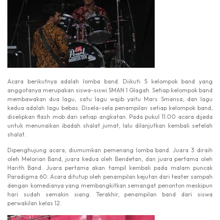
Acara berikutnya adalah lomba band. Diikuti 5 kelompok band yang
anggotanya merupakan siswa-siswi SMAN 1 Glagah. Setiap kelompok band
membawakan dua lagu, satu lagu wajib yaitu Mars Smansa, dan lagu
kedua adalah lagu bebas. Disela-sela penampilan setiap kelompok band,
diselipkan flash mob dari setiap angkatan. Pada pukul 11.00 acara dijeda
untuk menunaikan ibadah shalat jumat, lalu dilanjutkan kembali setelah
shalat.
Dipenghujung acara, diumumkan pemenang lomba band. Juara 3 diraih
oleh Melorian Band, juara kedua oleh Bendetan, dan juara pertama oleh
Harith Band. Juara pertama akan tampil kembali pada malam puncak
Paradigma 60. Acara ditutup oleh penampilan kejutan dari teater sampah
dengan komedianya yang membangkitkan semangat penonton meskipun
hari sudah semakin siang. Terakhir, penampilan band dari siswa
perwakilan kelas 12.