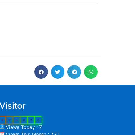
Visitor
0
2
5
0
2
0
Views Today : 7
Views This Month : 257