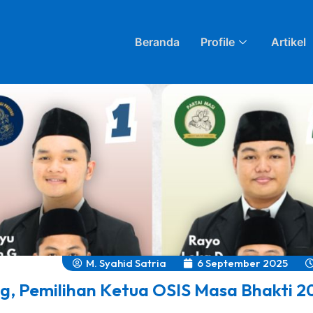
Beranda
Profile
Artikel
M. Syahid Satria
6 September 2025
g, Pemilihan Ketua OSIS Masa Bhakti 2