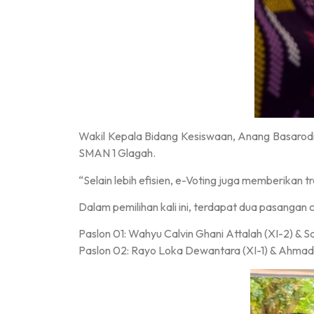
Wakil Kepala Bidang Kesiswaan, Anang Basarodi
SMAN 1 Glagah.
“Selain lebih efisien, e-Voting juga memberikan t
Dalam pemilihan kali ini, terdapat dua pasangan 
Paslon 01: Wahyu Calvin Ghani Attalah (XI-2) & 
Paslon 02: Rayo Loka Dewantara (XI-1) & Ahmad 