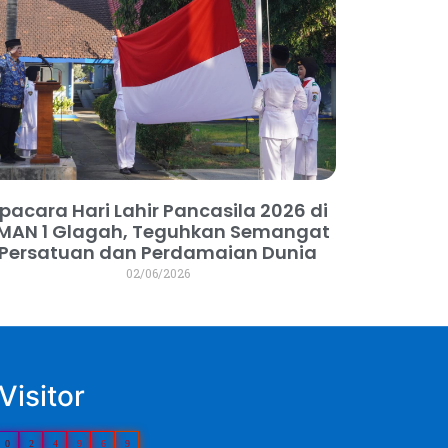
pacara Hari Lahir Pancasila 2026 di
MAN 1 Glagah, Teguhkan Semangat
Persatuan dan Perdamaian Dunia
02/06/2026
Visitor
0
2
4
9
6
9