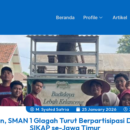
Beranda
Profile
Artikel
M. Syahid Satria
25 January 2026
 SMAN 1 Glagah Turut Berpartisipasi
SIKAP se-Jawa Timur