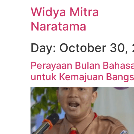
Widya Mitra
Naratama
Day:
October 30,
Perayaan Bulan Bahas
untuk Kemajuan Bangs