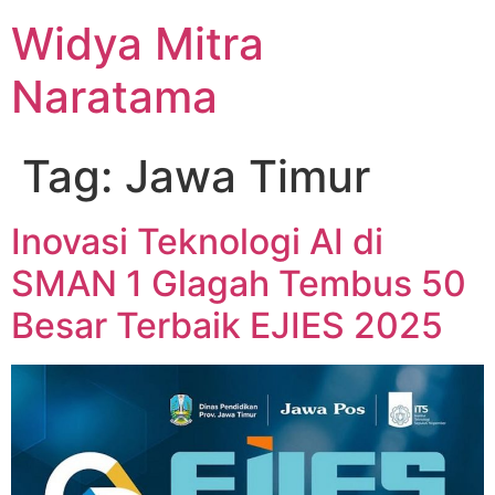
Widya Mitra
Naratama
Tag:
Jawa Timur
Inovasi Teknologi AI di
SMAN 1 Glagah Tembus 50
Besar Terbaik EJIES 2025